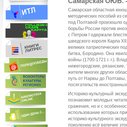
Самарская ОЮБ. - С
Самарская областная юнош
методических пособий из с
под Полтавой произошло о
борьбы России против иноз
с Петром I одержали блест
шведского короля Карла XII
великих патриотических под
битва, Бородино. Она яви
войны (1700-1721 г. г.). Вл
нижегородские, рязанские, 
жители многих других обла
путь от Нарвы до Полтавы,
посягательств иностранных
Историко-культурный экскур
познакомит молодых читате
сражения, но и с особенно
использование которых при
историко-культурного экск
поколению всё величие это