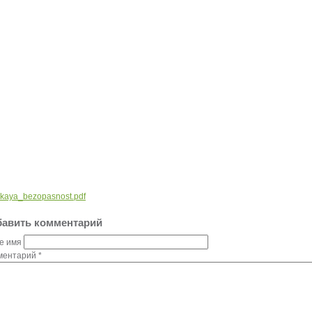
kaya_bezopasnost.pdf
авить комментарий
е имя
ментарий
*