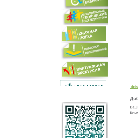
dets
Доб
Ваш
Ком