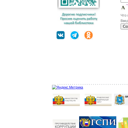
Что
Введ