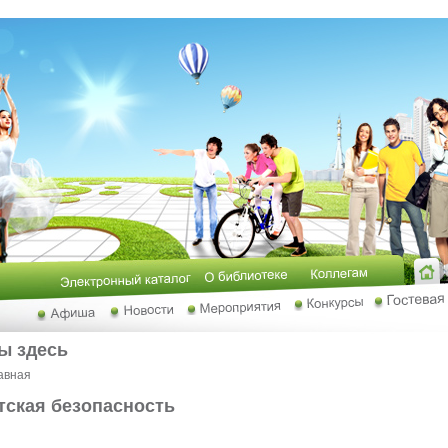
ы здесь
авная
тская безопасность