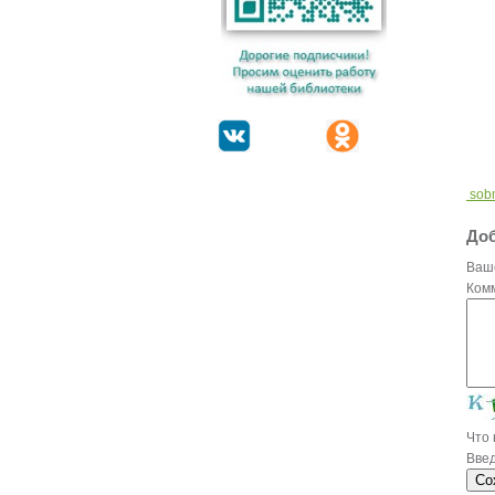
sobm
Доб
Ваш
Ком
Что
Введ