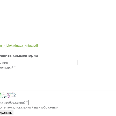
_-_blokadnaya_kniga.pdf
авить комментарий
е имя
ментарий
*
 на изображении?
*
ите текст, показанный на изображении.