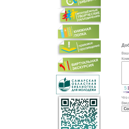
Доб
Ваш
Ком
Что
Введ