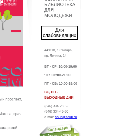
БИБЛИОТЕКА
ДЛЯ
МОЛОДЕЖИ
Для
слабовидящих
443110, г. Самара,
пр. Ленина, 14
ВТ - СР
: 10:00-19:00
ЧТ: 10::00-21:00
ПТ - СБ
: 10:00-19:00
ВС, ПН -
ВЫХОДНЫЕ ДНИ
ый проспект,
(846) 334-23-52
(846) 334-45-80
акова, врач-
e-mail:
soub@soub.ru
ю
 самарской
«
Август •
2026
»