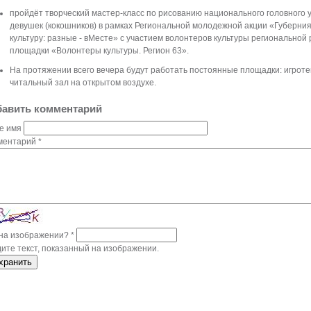
пройдёт творческий мастер-класс по рисованию национального головного 
девушек (кокошников) в рамках Региональной молодежной акции «Губерния
культуру: разные - вМесте» с участием волонтеров культуры региональной
площадки «Волонтеры культуры. Регион 63».
На протяжении всего вечера будут работать постоянные площадки: игроте
читальный зал на открытом воздухе.
авить комментарий
е имя
ментарий
*
 на изображении?
*
ите текст, показанный на изображении.