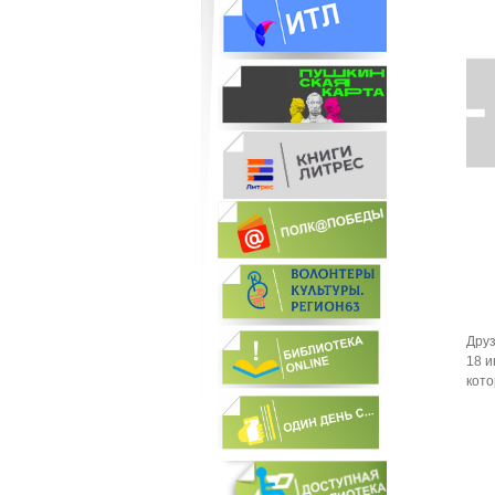
Друз
18 и
кот