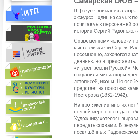
Самарская ОЮБ –
В фокусе внимания автора
экскурса - один из самых п
почитаемых персонажей ро
истории Сергий Радонежск
Современному человеку, п
к истории жизни Сергия Ра
несомненно, захочется знат
деяниях, но и представить,
«игумен земли Русской». Ч
сохранили миниатюры древ
летописей, иконы. Но особ
предстает на полотнах заме
Нестерова (1862-1942).
На протяжении многих лет
полной мере воссоздать обл
Художнику хотелось вырази
передать словами. В резуль
посвящённых Радонежскому