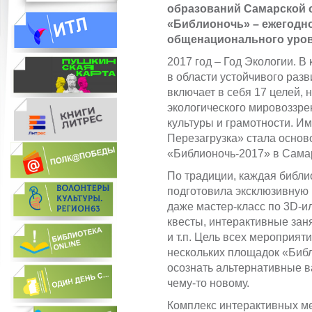
образований Самарской 
«Библионочь» –
ежегодн
общенационального уров
2017 год – Год Экологии. В
в области устойчивого разв
включает в себя 17 целей,
экологического мировоззре
культуры и грамотности. И
Перезагрузка» стала основ
«Библионочь-2017» в Сама
По традиции, каждая библи
подготовила эксклюзивную 
даже мастер-класс по 3D-
квесты, интерактивные зан
и т.п. Цель всех мероприят
нескольких площадок «Библ
осознать альтернативные в
чему-то новому.
Комплекс интерактивных м