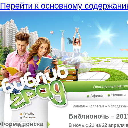
Перейти к основному содержан
Главная
»
Коллегам
»
Молодежные
По сайту
Библионочь – 201
По книгам
Форма поиска
В ночь с 21 на 22 апреля
Поиск