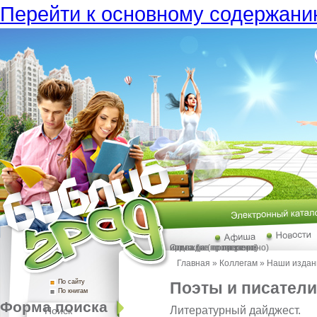
Перейти к основному содержан
ирина (не проверено)
Ольга (не проверено)
надежда (не проверено)
Главная
»
Коллегам
»
Наши издан
По сайту
Поэты и писатели
По книгам
Форма поиска
Литературный дайджест.
Поиск