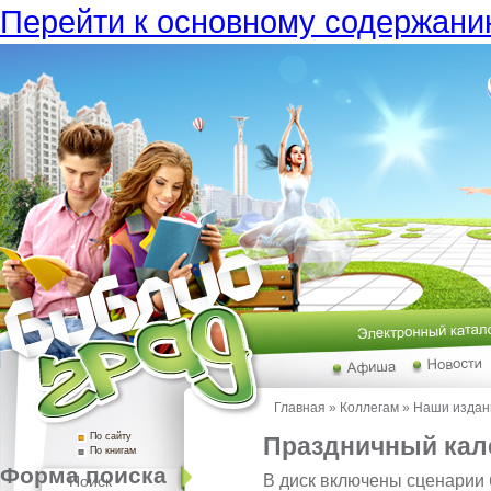
Перейти к основному содержан
Главная
»
Коллегам
»
Наши издан
По сайту
Праздничный кал
По книгам
Форма поиска
В диск включены сценарии
Поиск