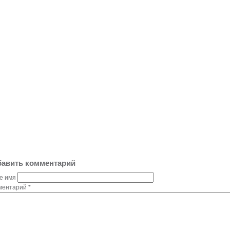
авить комментарий
е имя
ментарий
*