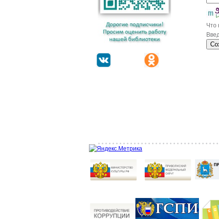
Что
Введ