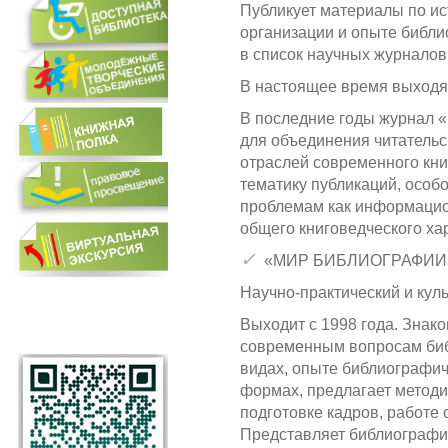
Публикует материалы по ис
организации и опыте библи
в список научных журналов
В настоящее время выходят
В последние годы журнал 
для объединения читательс
отраслей современного кни
тематику публикаций, особ
проблемам как информацио
общего книговедческого ха
✓
«МИР БИБЛИОГРАФИИ
Научно-практический и кул
Выходит с 1998 года. Знак
современным вопросам биб
видах, опыте библиографич
формах, предлагает методич
подготовке кадров, работе
Представляет библиографию