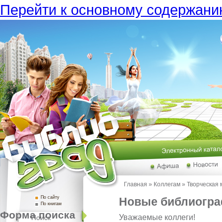
Перейти к основному содержан
Главная
»
Коллегам
»
Творческая 
По сайту
Новые библиогра
По книгам
Форма поиска
Уважаемые коллеги!
Поиск